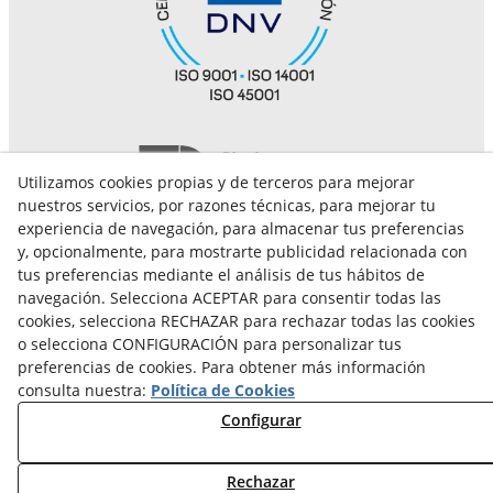
Utilizamos cookies propias y de terceros para mejorar
nuestros servicios, por razones técnicas, para mejorar tu
experiencia de navegación, para almacenar tus preferencias
y, opcionalmente, para mostrarte publicidad relacionada con
tus preferencias mediante el análisis de tus hábitos de
navegación. Selecciona ACEPTAR para consentir todas las
cookies, selecciona RECHAZAR para rechazar todas las cookies
o selecciona CONFIGURACIÓN para personalizar tus
Aviso Legal
Canal de denuncias
Política de Cookies
preferencias de cookies. Para obtener más información
consulta nuestra:
Política de Cookies
Política de Privacidad
Configurar
Calidad, medioambiente y seguridad y salud en el trabajo
Rechazar
Declaración de Accesibilidad