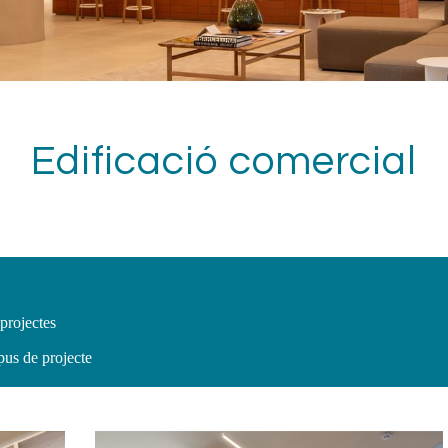
Edificació comercial
projectes
pus de projecte