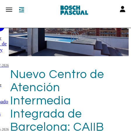
Toggle
Toggle navigation
r
n de
 y
7-2026
Nuevo Centro de
Atención
e
Intermedia
bado
Integrada de
s
Barcelona: CAIIB
6-2026