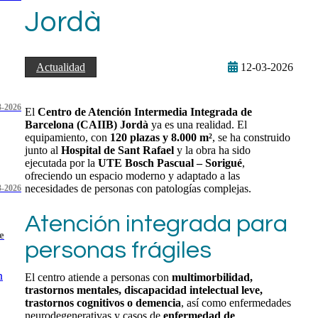
Jordà
Actualidad
12-03-2026
3-2026
El
Centro de Atención Intermedia Integrada de
Barcelona (CAIIB) Jordà
ya es una realidad. El
equipamiento, con
120 plazas y 8.000 m²
, se ha construido
junto al
Hospital de Sant Rafael
y la obra ha sido
ejecutada por la
UTE Bosch Pascual – Sorigué
,
ofreciendo un espacio moderno y adaptado a las
necesidades de personas con patologías complejas.
3-2026
Atención integrada para
e
personas frágiles
n
El centro atiende a personas con
multimorbilidad,
trastornos mentales, discapacidad intelectual leve,
trastornos cognitivos o demencia
, así como enfermedades
neurodegenerativas y casos de
enfermedad de